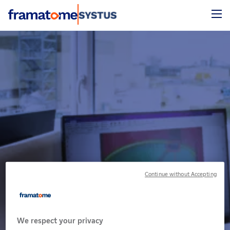
Aller directement au contenu
Affich
Continue without Accepting
SYSTUS – le logiciel
par éléments finis
We respect your privacy