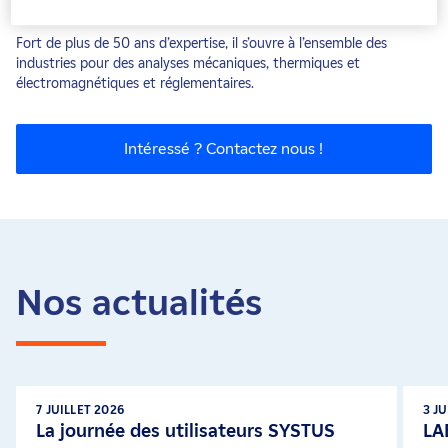
éléments finis, développé par Framatome.
Fort de plus de 50 ans d’expertise, il s’ouvre à l’ensemble des
industries pour des analyses mécaniques, thermiques et
électromagnétiques et réglementaires.
Intéressé ? Contactez nous !
Nos actualités
7 JUILLET 2026
3 J
La journée des utilisateurs SYSTUS
LA