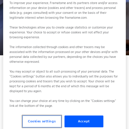
To improve your experience, Framatome and its partners store and/or access
100% français
information on your device (cookies and other tracers) and process personal
data (e.g.: pages consulted) with your consent or on the basis of their
legitimate interest when browsing the framatome.com.
développé par
These technologies allow you to create usage statistics or customize your
experience. Your choice to accept or refuse cookies will not affect your
Framatome
browsing experience.
The information collected through cookies and other tracers may be
associated with the information processed on your other devices and/or with
personal data collected by our partners, depending on the choices you have
otherwise expressed.
You may accept or object to all such processing of your personal data. The
SYSTUS, la simulation multi-
"Cookies settings" button also allows you to individually set the purposes for
processing cookies and tracers that you wish to accept. Your choice will be
kept for a period of 6 months at the end of which this message will be
physique de référence issue
displayed to you again.
du nucléaire
You can change your choice at any time by clicking on the "Cookies settings"
link at the bottom of the page.
Conçu pour répondre aux exigences les plus strictes du secteur
Cookies settings
Accept
nucléaire, SYSTUS est un logiciel de simulation multi-physique par